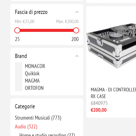
Fascia di prezzo
Min:
€25,00
Max:
€200,00
25
200
Brand
MONACOR
Quiklok
MAGMA
ORTOFON
MAGMA - DJ CONTROLLE
RX CASE
6840975
Categorie
€200,00
Strumenti Musicali (773)
Audio (322)
Home e studio recording (27)