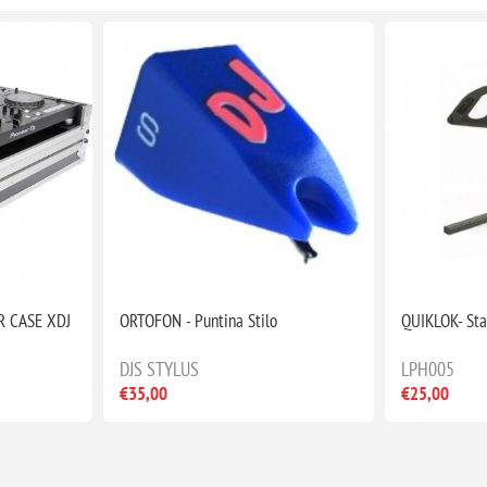
R CASE XDJ
ORTOFON - Puntina Stilo
QUIKLOK- Sta
DJS STYLUS
LPH005
€35,00
€25,00