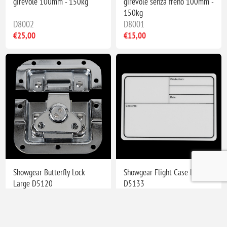
girevole 100mm - 150kg
girevole senza freno 100mm -
150kg
D8002
D8001
€25,00
€15,00
Showgear Butterfly Lock
Showgear Flight Case Label
Large D5120
D5133
D5120
D5133
€6,00
€3,00