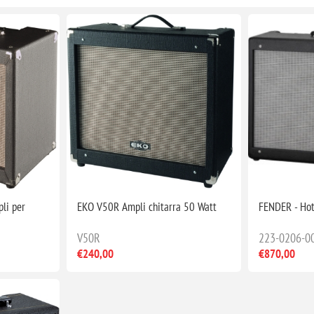
li per
EKO V50R Ampli chitarra 50 Watt
FENDER - Hot
V50R
223-0206-0
€240,00
€870,00