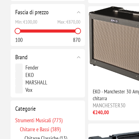
Fascia di prezzo
Min:
€100,00
Max:
€870,00
100
870
Brand
Fender
EKO
MARSHALL
Vox
EKO - Manchester 30 Amp
chitarra
MANCHESTER30
Categorie
€240,00
Strumenti Musicali (773)
Chitarre e Bassi (389)
Chitarre Classiche (13)