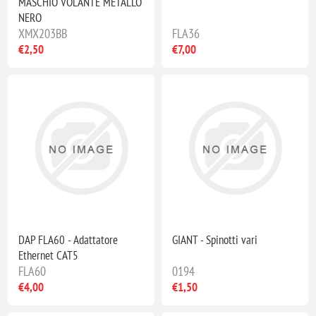
MASCHIO VOLANTE METALLO
NERO
XMX203BB
FLA36
€2,50
€7,00
DAP FLA60 - Adattatore
GIANT - Spinotti vari
Ethernet CAT5
FLA60
0194
€4,00
€1,50