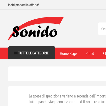
Molti prodotti in offerta!
TUTTE LE CATEGORIE
Home Page
Brand
C
Le spese di spedizione variano a seconda dell'importo
Tutti i pacchi viaggiano assicurati ed il corriere at