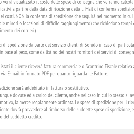
verrà visualizzato il costo delle spese di consegna che verranno calcolate
icativi a partire dalla data di ricezione della E-Mail di conferma spedizio
ei costi, NON la conferma di spedizione che seguirà nel momento in cui il
isole minori o locazioni di difficile raggiungimento) che richiedono temp
rimento dei corrieri).
zi di spedizione da parte del servizio clienti di Sonido in caso di partic
in base al peso, come da listino dei nostri fornitori dei servizi di conseg
istati il cliente riceverà fattura commerciale o Scontrino Fiscale relativa
ti via E-mail in formato PDF per quanto riguarda le Fatture.
edizione sarà addebitato in fattura o sostitutivo.
que dovute ed a carico del cliente, anche nel caso in cui lo stesso si avv
asi motivo, la merce regolarmente ordinata. Le spese di spedizione per il 
l cliente dovrà provvedere al rimborso delle suddette spese di spedizion
ro del suddetto credito.