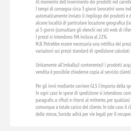
Al momento dell'inserimento dei prodotti nel carrello 
I tempi di consegna circa 3 giorni lavorativi sono ind
automaticamente inviato il riepilogo dei prodotti e d
alcune località di particolare locazione geografica (
ai 5 giorni (consultare gli elenchi nei siti web di rife
I prezzi si intendono IVA inclusa al 22%.
N.B. Potrebbe essere necessaria una rettifica dei prez
variazioni sui prezzi standard di spedizione calcolati 
Unitamente all'imballo/i contenente/i i prodotti acqu
vendita è possibile chiederne copia al servizio clien
Per gli invii mediante corriere GLS l'importo della sp
In ogni caso le spese di spedizione si intendono comun
paragrafo, o rifiuti e ritorni al mittente, per qualsi
comunque a totale carico del cliente. In tale caso i
delle stesse, Sonido adirà per vie legali per il recupe