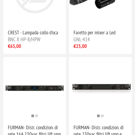
CREST - Lampada collo d'oca
Faretto per mixer a Led
BNC X HP-8/HPW
GNL-414
€65,00
€25,00
FURMAN- Distr. condizion. di
FURMAN- Distr. condizion. di
rete 16A 230vac filtri lift,smp
rete 230vac filtri lift,smp e