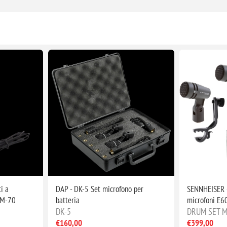
i a
DAP - DK-5 Set microfono per
SENNHEISER -
LM-70
batteria
microfoni E6
DK-5
DRUM SET M
€160,00
€399,00