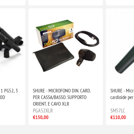
 1 PG52, 3
SHURE - MICROFONO DIN. CARD.
SHURE - Micr
50D
PER CASSA/BASSO. SUPPORTO
cardioide pe
ORIENT. E CAVO XLR
PGA52XLR
SM57LC
€150,00
€110,00