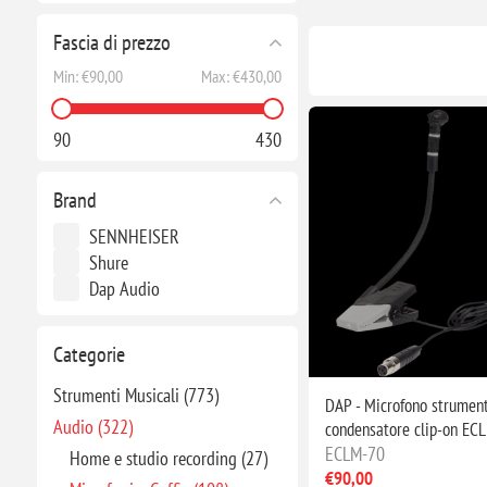
Fascia di prezzo
Min:
€90,00
Max:
€430,00
90
430
Brand
SENNHEISER
Shure
Dap Audio
Categorie
Strumenti Musicali (773)
DAP - Microfono strument
Audio (322)
condensatore clip-on EC
ECLM-70
Home e studio recording (27)
€90,00