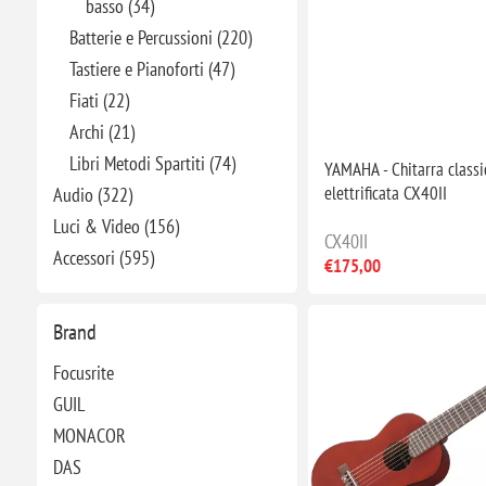
basso (34)
Batterie e Percussioni (220)
Tastiere e Pianoforti (47)
Fiati (22)
Archi (21)
Libri Metodi Spartiti (74)
YAMAHA - Chitarra classi
elettrificata CX40II
Audio (322)
Luci & Video (156)
CX40II
Accessori (595)
€175,00
Brand
Focusrite
GUIL
MONACOR
DAS