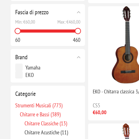
Fascia di prezzo
Min:
€60,00
Max:
€460,00
60
460
Brand
Yamaha
EKO
EKO - Chitarra classica 
Categorie
Strumenti Musicali (773)
CS5
€60,00
Chitarre e Bassi (389)
Chitarre Classiche (13)
Chitarre Acustiche (11)