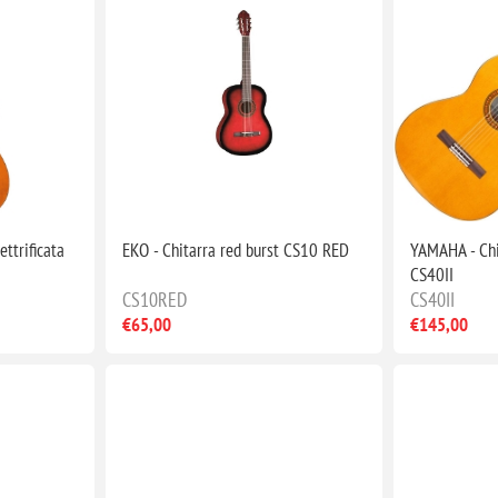
ettrificata
EKO - Chitarra red burst CS10 RED
YAMAHA - Chi
CS40II
CS10RED
CS40II
€65,00
€145,00