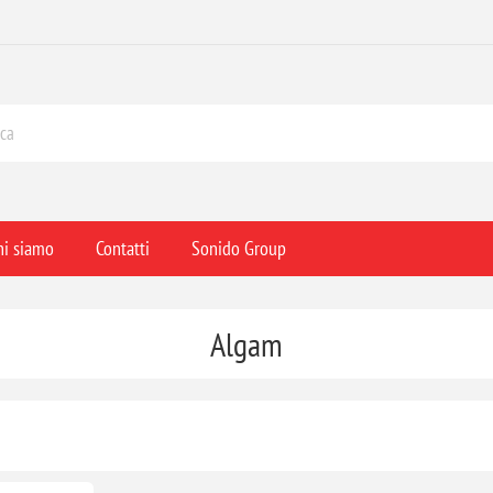
hi siamo
Contatti
Sonido Group
Algam