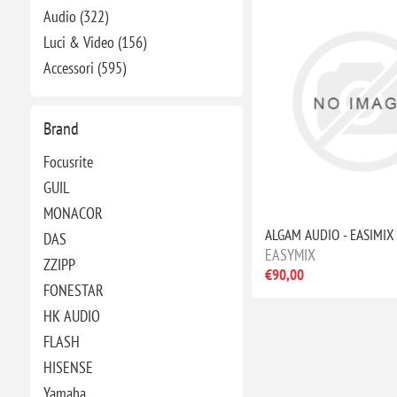
Audio (322)
Luci & Video (156)
Accessori (595)
Brand
Focusrite
GUIL
MONACOR
ALGAM AUDIO - EASIMIX
DAS
EASYMIX
ZZIPP
€90,00
FONESTAR
HK AUDIO
FLASH
HISENSE
Yamaha