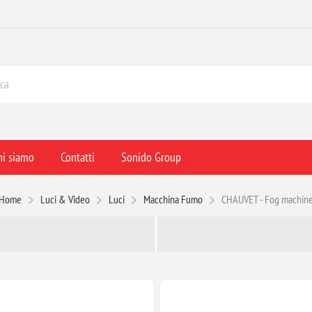
hi siamo
Contatti
Sonido Group
Home
Luci & Video
Luci
Macchina Fumo
CHAUVET - Fog machin