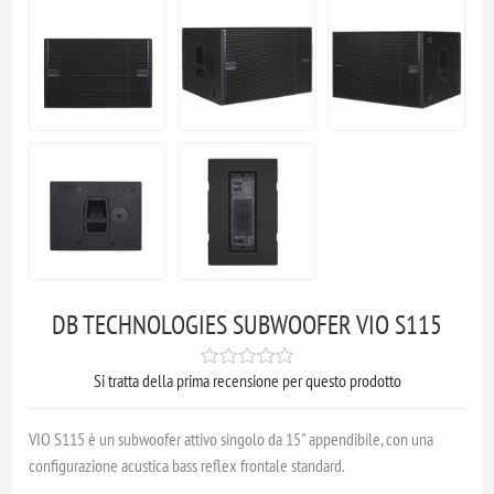
DB TECHNOLOGIES SUBWOOFER VIO S115
Si tratta della prima recensione per questo prodotto
VIO S115 è un subwoofer attivo singolo da 15" appendibile, con una
configurazione acustica bass reflex frontale standard.