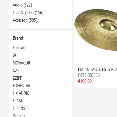
Audio (322)
Luci & Video (156)
Accessori (595)
Brand
Focusrite
GUIL
MONACOR
PIATTO PAISTE PST3 RID
DAS
PST3-RIDE20
ZZIPP
€100,00
FONESTAR
HK AUDIO
FLASH
HISENSE
Yamaha