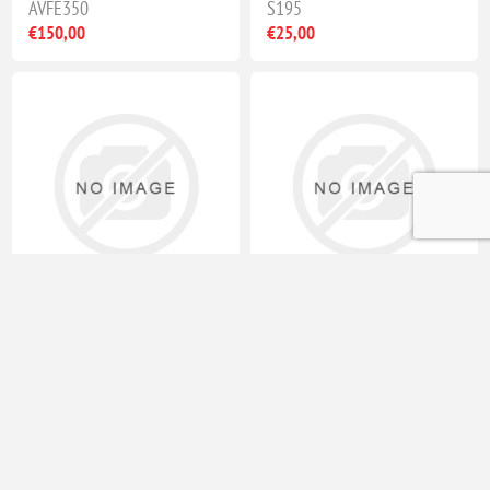
AVFE350
S195
€150,00
€25,00
QUIKLOK - Braccio porta 2
QUIKLOK - Cavo
mic regolabile
MP900
QUIKSILVER
€15,00
€3,25