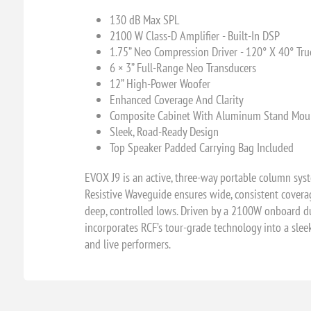
130 dB Max SPL
2100 W Class-D Amplifier - Built-In DSP
1.75” Neo Compression Driver - 120° X 40° Tru
6 × 3” Full-Range Neo Transducers
12” High-Power Woofer
Enhanced Coverage And Clarity
Composite Cabinet With Aluminum Stand Mou
Sleek, Road-Ready Design
Top Speaker Padded Carrying Bag Included
EVOX J9 is an active, three-way portable column sy
Resistive Waveguide ensures wide, consistent coverag
deep, controlled lows. Driven by a 2100W onboard dua
incorporates RCF’s tour-grade technology into a sleek
and live performers.