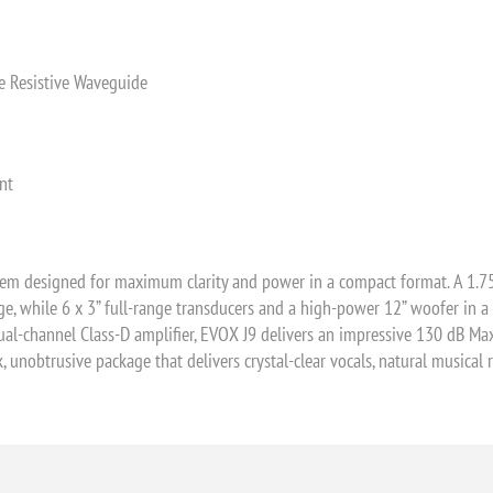
e Resistive Waveguide
nt
stem designed for maximum clarity and power in a compact format. A 1.75
e, while 6 x 3” full-range transducers and a high-power 12” woofer in a 
l-channel Class-D amplifier, EVOX J9 delivers an impressive 130 dB Max 
, unobtrusive package that delivers crystal-clear vocals, natural musical 