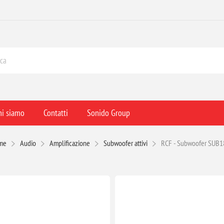
hi siamo
Contatti
Sonido Group
me
Audio
Amplificazione
Subwoofer attivi
RCF - Subwoofer SUB