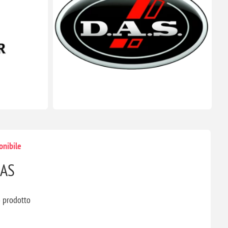
onibile
8AS
o prodotto