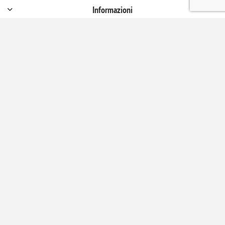
Informazioni
Profilo
Servizio Clienti
Ricevi la newsletter
Sottoscrivi
Annulla la sottoscrizione
Seguici