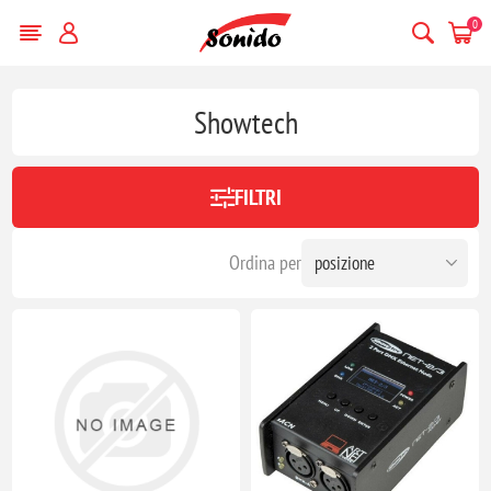
0
Showtech
FILTRI
Ordina per