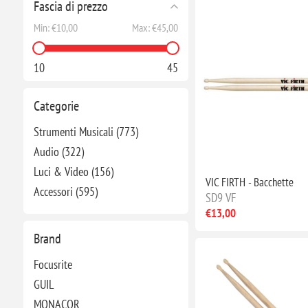
Fascia di prezzo
Min:
€10,00
Max:
€45,00
10
45
Categorie
Strumenti Musicali (773)
Audio (322)
Luci & Video (156)
VIC FIRTH - Bacchette
Accessori (595)
SD9 VF
€13,00
Brand
Focusrite
GUIL
MONACOR