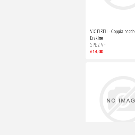
VIC FIRTH - Coppia bacch
Erskine
SPE2 VF
€14,00