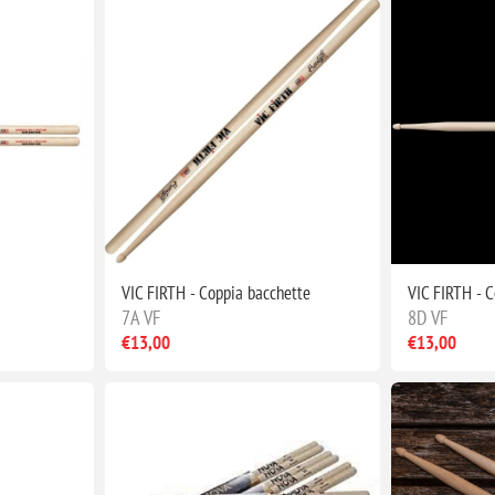
VIC FIRTH - Coppia bacchette
VIC FIRTH - 
7A VF
8D VF
€13,00
€13,00