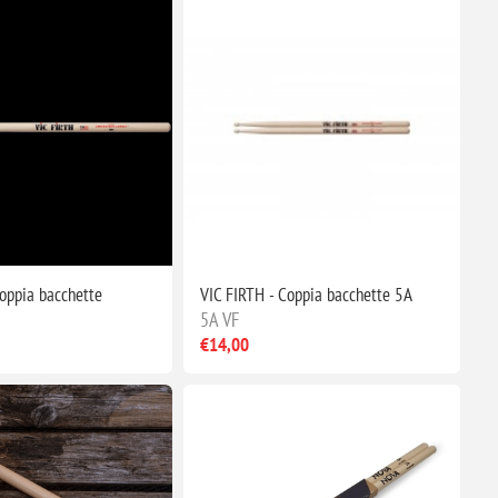
Coppia bacchette
VIC FIRTH - Coppia bacchette 5A
5A VF
€14,00