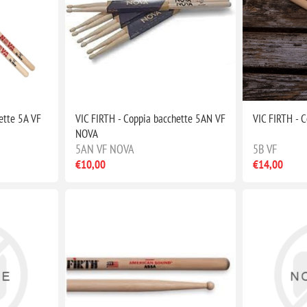
ette 5A VF
VIC FIRTH - Coppia bacchette 5AN VF
VIC FIRTH - 
NOVA
5AN VF NOVA
5B VF
€10,00
€14,00