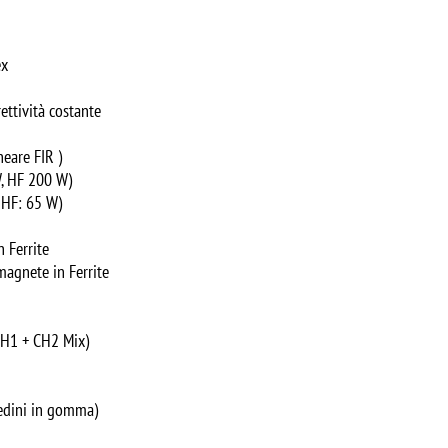
ex
ettività costante
neare FIR )
, HF 200 W)
 HF: 65 W)
 Ferrite
agnete in Ferrite
CH1 + CH2 Mix)
edini in gomma)