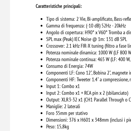
Caratteristiche principali:
Tipo di sistema: 2 Vie, Bi-amplificato, Bass-refl
Gamma di frequenza: (-10 dB) 52Hz - 20kHz
Angolo di copertura: H90° x V60° Tromba a dir
SPL max (Peak) IEC Noise @ 1m: 131 dB SPL
Crossover: 2.1 kHz FIR-X tuning (filtro a fase li
Potenza nominale dinamica: 1000 W (LF 800 W
Potenza nominale continua: 465 W (LF: 400 W,
Consumo di Energia: 74W
Componenti LF: Cono 12", Bobina 2", magnete in
Componenti HF: Tweeter 1.4" a compressione, m
Input 1: Combo x1
Input 2: Combo x1 + RCA pin x 2 (sbilanciato)
Output: XLR3-32 x1 (CH1 Parallel Through o 
Maniglie: 2 laterali
Foro 35mm per stativo
Dimensioni: 376 x H601 x 348mm (inclusi i pi
Peso: 15,8kg